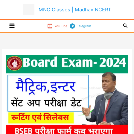
Skip
MNC Classes | Madhav NCERT
to
content
Sear
YouTube
Telegram