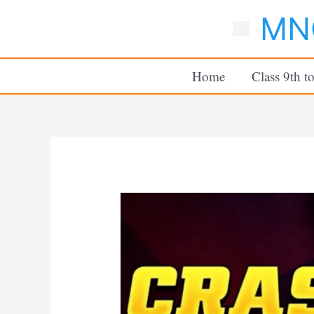
Skip
MNC
to
content
Home
Class 9th t