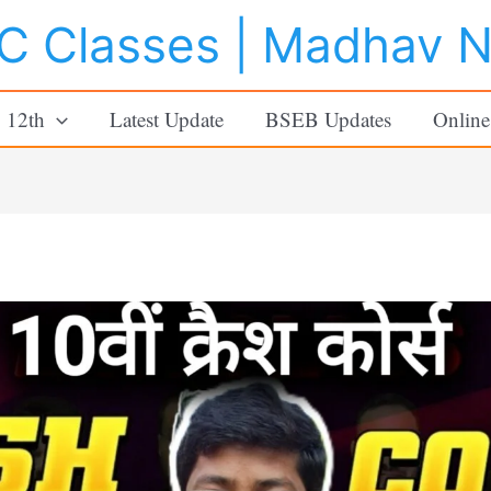
 Classes | Madhav 
o 12th
Latest Update
BSEB Updates
Online