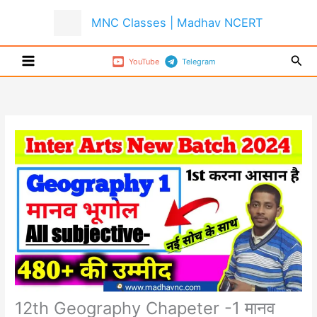
Skip
MNC Classes | Madhav NCERT
to
content
Sear
YouTube
Telegram
12th Geography Chapeter -1 मानव