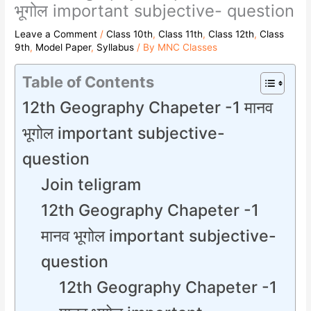
भूगोल important subjective- question
Leave a Comment
/
Class 10th
,
Class 11th
,
Class 12th
,
Class
9th
,
Model Paper
,
Syllabus
/ By
MNC Classes
Table of Contents
12th Geography Chapeter -1 मानव
भूगोल important subjective-
question
Join teligram
12th Geography Chapeter -1
मानव भूगोल important subjective-
question
12th Geography Chapeter -1