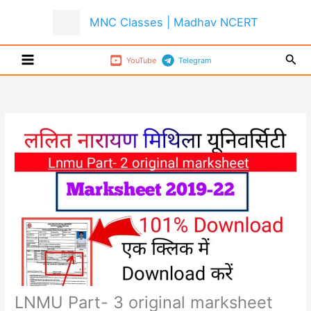
Skip
MNC Classes | Madhav NCERT
to
content
Sear
YouTube
Telegram
LNMU Part- 3 original marksheet