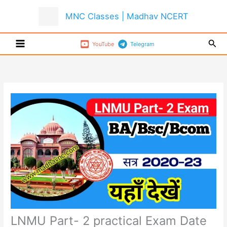
Skip
MNC Classes | Madhav NCERT
to
content
Sear
YouTube
Telegram
LNMU Part- 2 practical Exam Date