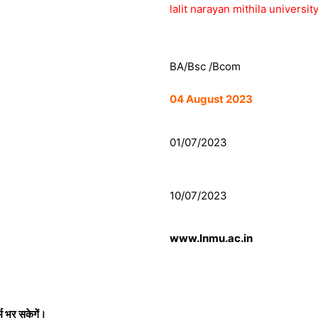
lalit narayan mithila universi
BA/Bsc /Bcom
04 August 2023
01/07/2023
10/07/2023
www.lnmu.ac.in
्म भर सकेगें।