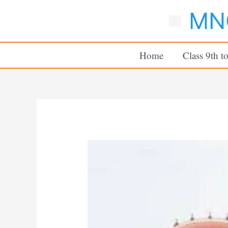
Skip
MNC
to
content
Home
Class 9th t