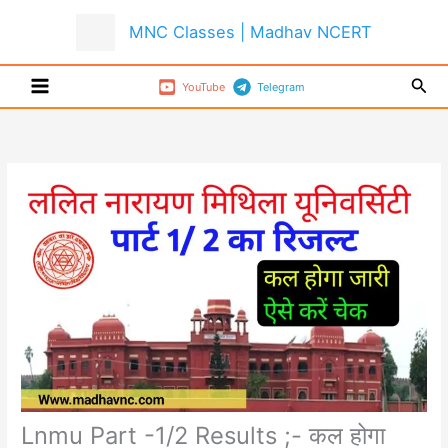
Skip
MNC Classes | Madhav NCERT
to
content
Sear
YouTube
Telegram
Lnmu Part -1/2 Results ;- कल होगा