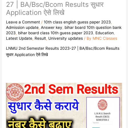
27 | BA/Bsc/Bcom Results सुधार
Application ऐसे लिखे
Leave a Comment
/
10th class english guess paper 2023
,
Admission update
,
Answer key
,
bihar board 10th question bank
2023
,
bihar board class 10th guess paper 2023
,
Education
,
Latest Update
,
Result
,
University updates
/ By
MNC Classes
LNMU 2nd Semester Results 2023-27 | BA/Bsc/Bcom Results
सुधार Application ऐसे लिखे