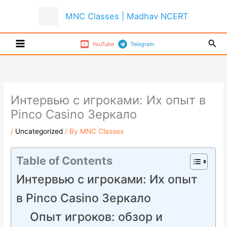
Skip
MNC Classes | Madhav NCERT
to
content
Sear
YouTube
Telegram
Интервью с игроками: Их опыт в
Pinco Casino Зеркало
/
Uncategorized
/ By
MNC Classes
Table of Contents
Интервью с игроками: Их опыт
в Pinco Casino Зеркало
Опыт игроков: обзор и