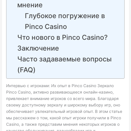
мнение
Глубокое погружение в
Pinco Casino
Что нового в Pinco Casino?
Заключение
Часто задаваемые вопросы
(FAQ)
Интервью с игроками: Их опыт в Pinco Casino Зеркало
Pinco Casino, активно развивающееся онлайн-казино,
привлекает внимание игроков со всего мира. Благодаря
своему доступному зеркалу и широкому выбору игр, оно
обеспечивает увлекательный игровой опыт. В этом статье
мы расскажем о том, какой опыт игроки получили в Pinco
Casino, а также представим мнения некоторых игроков о
качестве обслуживания, разнообразии игр и