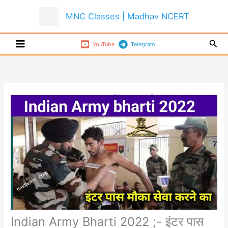
Skip
MNC Classes | Madhav NCERT
to
content
Sear
YouTube
Telegram
Indian Army Bharti 2022 ;- इंटर पास