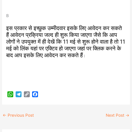
B
इस प्रकार से इच्छुक उम्मीदवार इसके लिए आवेदन कर सकते
हैं आवेदन प्रक्रिया जल्द ही शुरू किया जाएगा जैसे कि आप
लोगों ने उपयुक्त में ही देखें कि 11 मई से शुरू होने वाला है तो 11
मई को लिंक यहां पर एक्टिव हो जाएगा जहां पर क्लिक करने के
बाद आप इसके लिए आवेदन कर सकते हैं
।
W
T
C
F
h
e
o
a
a
l
p
c
t
e
y
e
←
Previous Post
Next Post
→
s
g
L
b
A
r
i
o
p
a
n
o