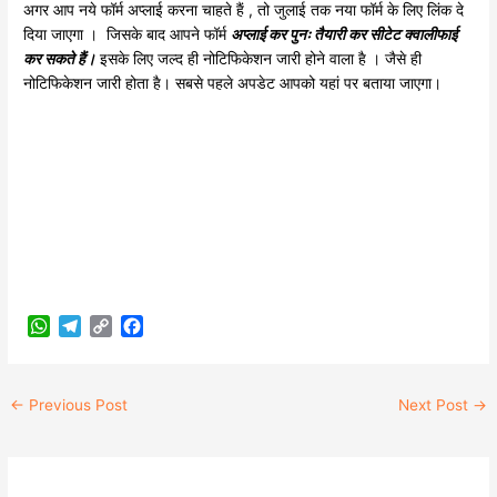
अगर आप नये फॉर्म अप्लाई करना चाहते हैं , तो जुलाई तक नया फॉर्म के लिए लिंक दे
दिया जाएगा । जिसके बाद आपने फॉर्म
अप्लाई कर पुनः तैयारी कर सीटेट क्वालीफाई
कर सकते हैं।
इसके लिए जल्द ही नोटिफिकेशन जारी होने वाला है । जैसे ही
नोटिफिकेशन जारी होता है। सबसे पहले अपडेट आपको यहां पर बताया जाएगा।
W
T
C
F
h
e
o
a
a
l
p
c
t
e
y
e
←
Previous Post
Next Post
→
s
g
L
b
A
r
i
o
p
a
n
o
p
m
k
k