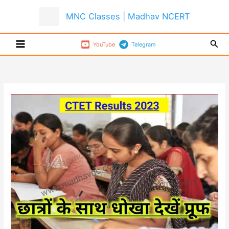
Skip
MNC Classes | Madhav NCERT
to
content
Sear
YouTube
Telegram