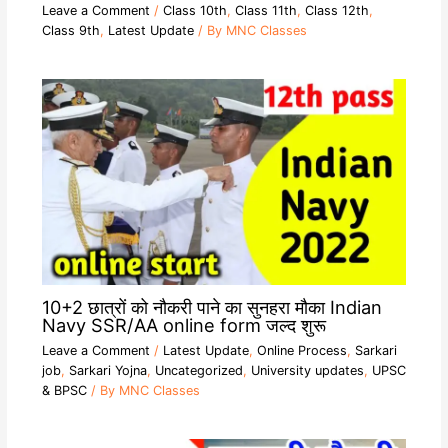
Leave a Comment
/
Class 10th
,
Class 11th
,
Class 12th
,
Class 9th
,
Latest Update
/ By
MNC Classes
10+2 छात्रों को नौकरी पाने का सुनहरा मौका Indian
Navy SSR/AA online form जल्द शुरू
Leave a Comment
/
Latest Update
,
Online Process
,
Sarkari
job
,
Sarkari Yojna
,
Uncategorized
,
University updates
,
UPSC
& BPSC
/ By
MNC Classes