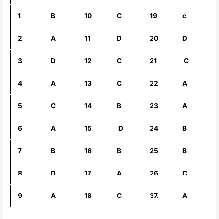
1
B
10
C
19
c
2
A
11
D
20
D
3
D
12
C
21
C
4
A
13
C
22
A
5
C
14
B
23
A
6
A
15
D
24
B
7
B
16
B
25
B
8
D
17
A
26
C
9
A
18
C
37.
A