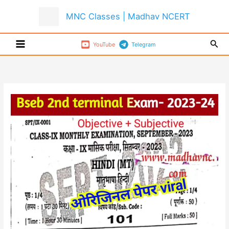
Skip
MNC Classes | Madhav NCERT
to
content
Sear
YouTube
Telegram