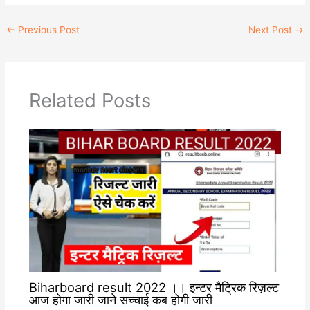
a
l
p
c
t
e
y
e
←
Previous Post
Next Post
→
s
g
L
b
A
r
i
o
p
a
n
o
p
m
k
k
Related Posts
Biharboard result 2022 ।। इन्टर मैट्रिक रिज़ल्ट
आज होगा जारी जाने सच्चाई कब होगी जारी