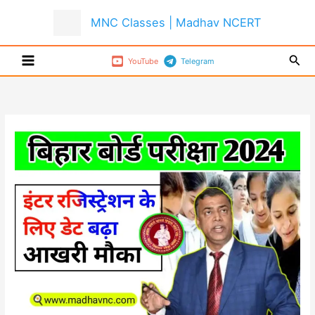
Skip
MNC Classes | Madhav NCERT
to
content
Sear
YouTube
Telegram