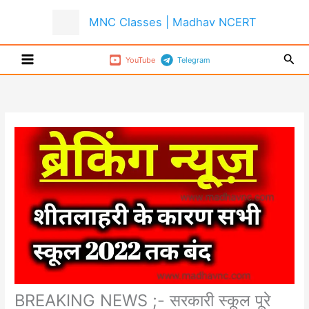
Skip
MNC Classes | Madhav NCERT
to
content
Sear
YouTube
Telegram
BREAKING NEWS ;- सरकारी स्कूल पूरे