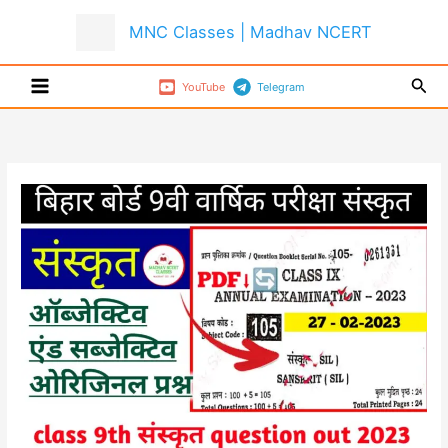
Skip
MNC Classes | Madhav NCERT
to
content
Sear
YouTube
Telegram