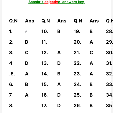
Sanskrit
objectiv
e- answers key
Q.N
Ans
Q.N
Ans
Q.N
Ans
Q.
1.
10.
B
19.
B
28
A
2.
B
11.
20.
A
29
3.
C
12.
A
21.
C
30
4
D
13.
D
22.
A
31.
.5.
A
14.
B
23.
A
32
6.
B
15.
A
24.
B
33
7.
A
16.
D
25.
B
34
8.
17.
D
26.
B
35