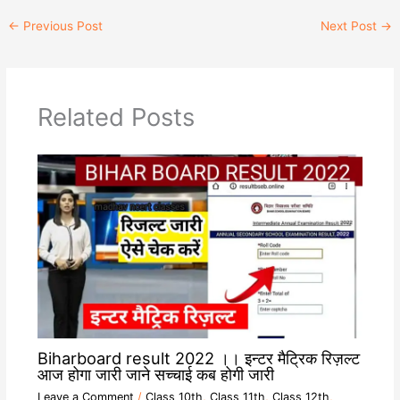
t
e
y
e
←
Previous Post
Next Post
→
s
g
L
b
A
r
i
o
p
a
n
o
p
m
k
k
Related Posts
Biharboard result 2022 ।। इन्टर मैट्रिक रिज़ल्ट
आज होगा जारी जाने सच्चाई कब होगी जारी
Leave a Comment
/
Class 10th
,
Class 11th
,
Class 12th
,