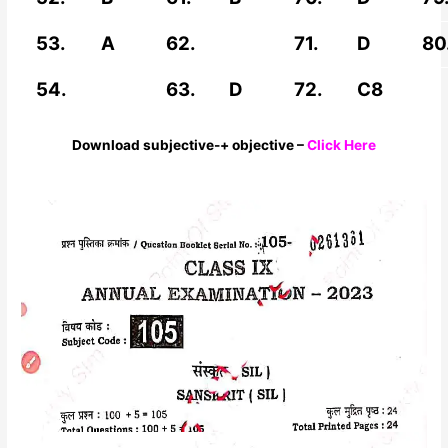
53.
A
62.
71.
D
80
54.
63.
D
72.
C8
Download subjective-+ objective –
Click Here