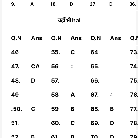
9.
A
18.
D
27.
D
36.
यहाँ भी hai
Q.N
Ans
Q.N
Ans
Q.N
Ans
Q.
46
55.
C
64.
73.
47.
CA
56.
65.
74.
C
48.
D
57.
66.
75
49
58
A
67.
76
A
.50.
C
59
B
68.
B
77.
51.
60.
C
69.
D
78.
52.
B
61.
B
70.
D
79