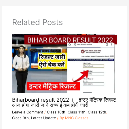
A
r
i
o
p
a
n
o
p
m
k
k
Related Posts
Biharboard result 2022 ।। इन्टर मैट्रिक रिज़ल्ट
आज होगा जारी जाने सच्चाई कब होगी जारी
Leave a Comment
/
Class 10th
,
Class 11th
,
Class 12th
,
Class 9th
,
Latest Update
/ By
MNC Classes