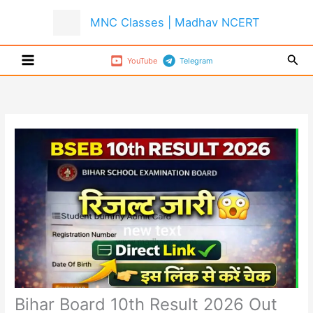
Skip
MNC Classes | Madhav NCERT
to
content
Sear
YouTube
Telegram
Bihar Board 10th Result 2026 Out