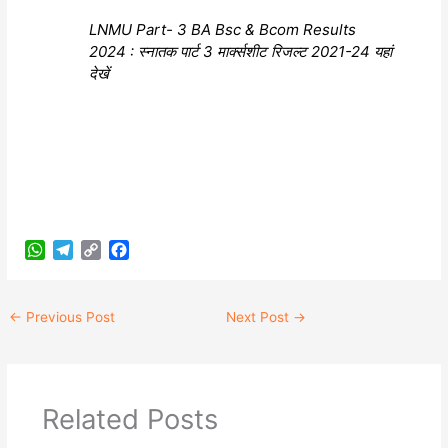
LNMU Part- 3 BA Bsc & Bcom Results
2024 : स्नातक पार्ट 3 मार्क्सशीट रिजल्ट 2021-24 यहां
देखें
W
T
C
F
h
e
o
a
a
l
p
c
←
Previous Post
Next Post
→
t
e
y
e
s
g
L
b
A
r
i
o
p
a
n
o
p
m
k
k
Related Posts