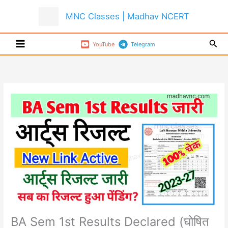
Skip
MNC Classes | Madhav NCERT
to
content
Sear
YouTube
Telegram
BA Sem 1st Results Declared (घोषित