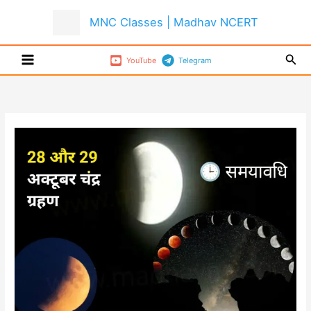
Skip
MNC Classes | Madhav NCERT
to
content
Sear
YouTube
Telegram