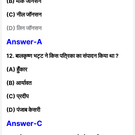
(B) मार्क जॉनसन
(C) नील जॉनसन
(D) लिन जॉनसन
Answer-A
12. बालकृष्ण भट्ट ने किस पत्रिका का संपादन किया
था ?
(A) हुँकार
(B) आर्यावत
(C) प्रदीप
(D) पंजाब केसरी
Answer-C