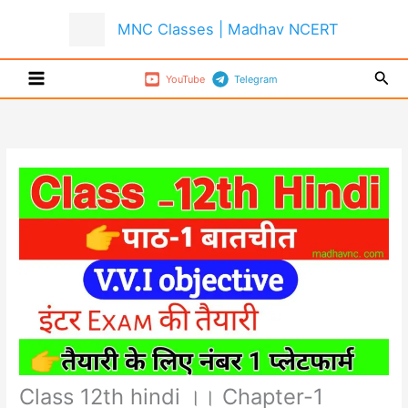
Skip
MNC Classes | Madhav NCERT
to
content
Sear
YouTube
Telegram
Class 12th hindi ।। Chapter-1